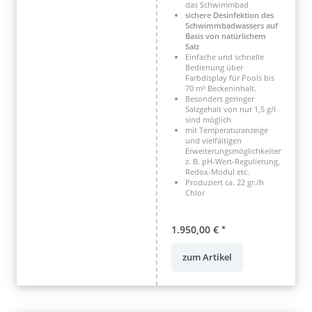
das Schwimmbad
sichere Desinfektion des
Schwimmbadwassers auf
Basis von natürlichem
Salz
Einfache und schnelle
Bedienung über
Farbdisplay für Pools bis
70 m³ Beckeninhalt.
Besonders geringer
Salzgehalt von nur 1,5 g/l
sind möglich
mit Temperaturanzeige
und vielfältigen
Erweiterungsmöglichkeiten,
z. B. pH-Wert-Regulierung,
Redox-Modul etc.
Produziert ca. 22 gr./h
Chlor
1.950,00 €
*
zum Artikel