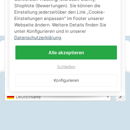
ShopVote (Bewertungen). Sie können die
Einstellung jederzeitüber den Link „Cookie-
Einstellungen anpassen" im Footer unserer
Webseite ändern. Weitere Details finden Sie
unter
Konfigurieren
und in unserer
Datenschutzerklärung
.
SICHERE ZAHLARTEN
Alle akzeptieren
IHRE SICHERHEIT
Schließen
Wähle dein Lieferland, um Preise und Artikel für deinen
Konfigurieren
PayPal Käuferschutz
SSL-verschlüsselt
Lager in St. Johann
Standort zu sehen.
Deutschland
✔
Informationen