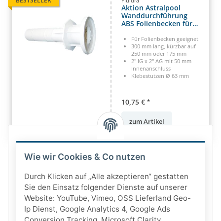
BESTSELLER
Fluidra
Aktion Astralpool
Wanddurchführung
ABS Folienbecken für
Multiflow
Für Folienbecken geeignet
300 mm lang, kürzbar auf
250 mm oder 175 mm
2" IG x 2" AG mit 50 mm
Innenanschluss
Klebestutzen Ø 63 mm
10,75 €
*
zum Artikel
Wie wir Cookies & Co nutzen
Durch Klicken auf „Alle akzeptieren“ gestatten
Sie den Einsatz folgender Dienste auf unserer
Website: YouTube, Vimeo, OSS Lieferland Geo-
Ip Dienst, Google Analytics 4, Google Ads
Conversion Tracking, Microsoft Clarity,