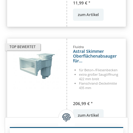
11,99 €
*
zum Artikel
TOP BEWERTET
Fluidra
Astral Skimmer
Oberflächenabsauger
für
Beton-/Fliesenbecken
Typ 17.5 Breitmaul 435
für Beton-/Fliesenbecken
mm
extra großer Saugöffnung
422 mm breit
Flanschrand-Deckelmitte
435 mm
206,99 €
*
zum Artikel