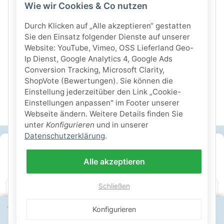
Wie wir Cookies & Co nutzen
Durch Klicken auf „Alle akzeptieren“ gestatten
Sie den Einsatz folgender Dienste auf unserer
Website: YouTube, Vimeo, OSS Lieferland Geo-
Ip Dienst, Google Analytics 4, Google Ads
Conversion Tracking, Microsoft Clarity,
ShopVote (Bewertungen). Sie können die
Einstellung jederzeitüber den Link „Cookie-
Einstellungen anpassen" im Footer unserer
Webseite ändern. Weitere Details finden Sie
unter
Konfigurieren
und in unserer
Datenschutzerklärung
.
SICHERE ZAHLARTEN
Alle akzeptieren
IHRE SICHERHEIT
Schließen
PayPal Käuferschutz
SSL-verschlüsselt
Lager in St. Johann
Wähle dein Lieferland, um Preise und Artikel für deinen
Konfigurieren
Standort zu sehen.