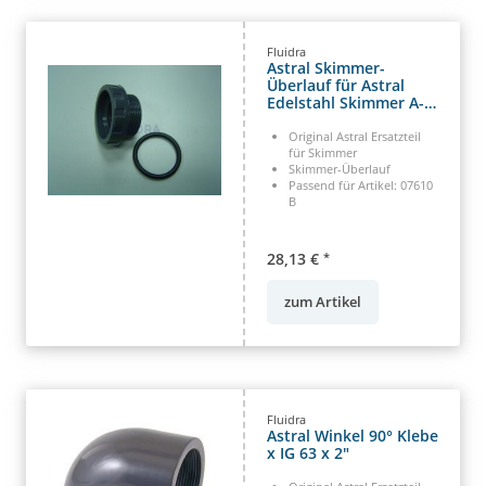
Fluidra
Astral Skimmer-
Überlauf für Astral
Edelstahl Skimmer A-
202 aus V4A (HAN
4402013901)
Original Astral Ersatzteil
für Skimmer
Skimmer-Überlauf
Passend für Artikel: 07610
B
28,13 €
*
zum Artikel
Fluidra
Astral Winkel 90° Klebe
x IG 63 x 2"