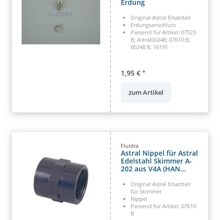
Erdung
Original Astral Ersatzteil
Erdungsanschluss
Passend für Artikel: 07523
B; Astral00248; 07610 B;
00248 B; 16191
1,95 €
*
zum Artikel
Fluidra
Astral Nippel für Astral
Edelstahl Skimmer A-
202 aus V4A (HAN
01893)
Original Astral Ersatzteil
für Skimmer
Nippel
Passend für Artikel: 07610
B