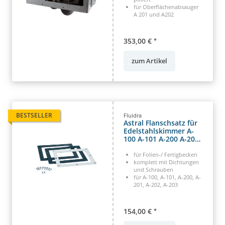
für Oberflächenabsauger
A 201 und A202
353,00 €
*
zum Artikel
BESTSELLER
Fluidra
Astral Flanschsatz für
Edelstahlskimmer A-
100 A-101 A-200 A-201
A-202 A-203
für Folien-/ Fertigbecken
komplett mit Dichtungen
und Schrauben
für A-100, A-101, A-200, A-
201, A-202, A-203
154,00 €
*