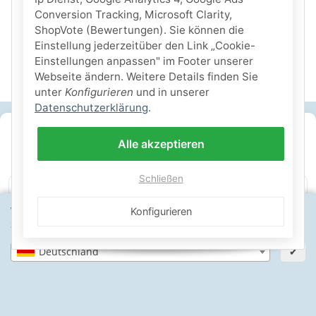
Conversion Tracking, Microsoft Clarity,
ShopVote (Bewertungen). Sie können die
Einstellung jederzeitüber den Link „Cookie-
Einstellungen anpassen" im Footer unserer
Webseite ändern. Weitere Details finden Sie
unter
Konfigurieren
und in unserer
Datenschutzerklärung
.
SICHERE ZAHLARTEN
Alle akzeptieren
IHRE SICHERHEIT
Schließen
Wähle dein Lieferland, um Preise und Artikel für deinen
PayPal Käuferschutz
SSL-verschlüsselt
Lager in St. Johann
Konfigurieren
Standort zu sehen.
Deutschland
✔
Informationen