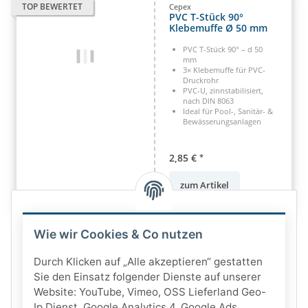
TOP BEWERTET
Cepex
PVC T-Stück 90°
Klebemuffe Ø 50 mm
PVC T-Stück 90° – d 50
mm
3× Klebemuffe für PVC-
Druckrohr
PVC-U, zinnstabilisiert,
nach DIN 8063
Ideal für Pool-, Sanitär- &
Bewässerungsanlagen
2,85 €
*
zum Artikel
Wie wir Cookies & Co nutzen
Durch Klicken auf „Alle akzeptieren“ gestatten
Sie den Einsatz folgender Dienste auf unserer
Website: YouTube, Vimeo, OSS Lieferland Geo-
Ip Dienst, Google Analytics 4, Google Ads