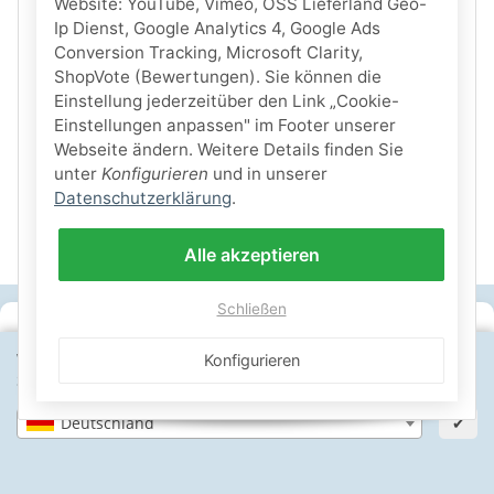
Website: YouTube, Vimeo, OSS Lieferland Geo-
Ip Dienst, Google Analytics 4, Google Ads
Conversion Tracking, Microsoft Clarity,
ShopVote (Bewertungen). Sie können die
Einstellung jederzeitüber den Link „Cookie-
Einstellungen anpassen" im Footer unserer
Webseite ändern. Weitere Details finden Sie
unter
Konfigurieren
und in unserer
Datenschutzerklärung
.
Alle akzeptieren
Schließen
SICHERE ZAHLARTEN
Wähle dein Lieferland, um Preise und Artikel für deinen
Konfigurieren
Standort zu sehen.
IHRE SICHERHEIT
Deutschland
✔
PayPal Käuferschutz
SSL-verschlüsselt
Lager in St. Johann