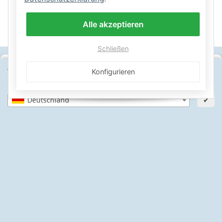
Alle akzeptieren
Schließen
SICHERE ZAHLARTEN
Wähle dein Lieferland, um Preise und Artikel für deinen
Konfigurieren
Standort zu sehen.
IHRE SICHERHEIT
Deutschland
✔
PayPal Käuferschutz
SSL-verschlüsselt
Lager in St. Johann
Informationen
Gesetzliche Informationen