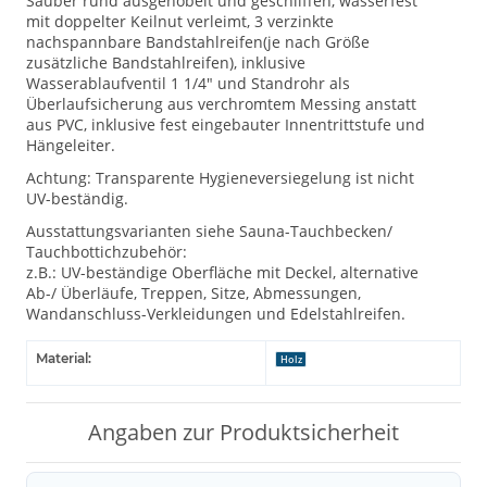
Sauber rund ausgehobelt und geschliffen, wasserfest
mit doppelter Keilnut verleimt, 3 verzinkte
nachspannbare Bandstahlreifen(je nach Größe
zusätzliche Bandstahlreifen), inklusive
Wasserablaufventil 1 1/4" und Standrohr als
Überlaufsicherung aus verchromtem Messing anstatt
aus PVC, inklusive fest eingebauter Innentrittstufe und
Hängeleiter.
Achtung: Transparente Hygieneversiegelung ist nicht
UV-beständig.
Ausstattungsvarianten siehe Sauna-Tauchbecken/
Tauchbottichzubehör:
z.B.: UV-beständige Oberfläche mit Deckel, alternative
Ab-/ Überläufe, Treppen, Sitze, Abmessungen,
Wandanschluss-Verkleidungen und Edelstahlreifen.
Material:
Holz
Angaben zur Produktsicherheit