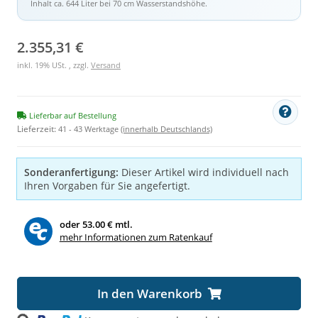
Inhalt ca. 644 Liter bei 70 cm Wasserstandshöhe.
2.355,31 €
inkl. 19% USt. , zzgl.
Versand
Lieferbar auf Bestellung
Lieferzeit:
41 - 43 Werktage
(innerhalb Deutschlands)
Sonderanfertigung:
Dieser Artikel wird individuell nach
Ihren Vorgaben für Sie angefertigt.
oder
53.00 € mtl.
mehr Informationen zum Ratenkauf
Loading...
In den Warenkorb