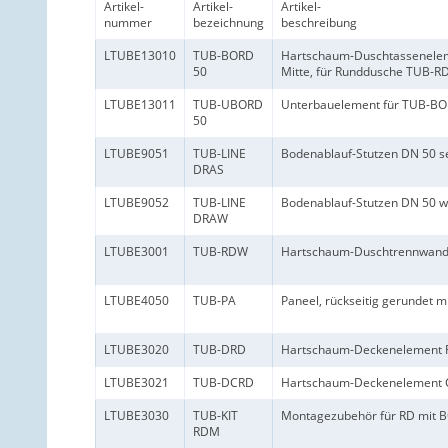
Artikel-
Artikel-
Artikel-
nummer
bezeichnung
beschreibung
LTUBE13010
TUB-BORD
Hartschaum-Duschtassenelem
50
Mitte, für Runddusche TUB-R
LTUBE13011
TUB-UBORD
Unterbauelement für TUB-BO
50
LTUBE9051
TUB-LINE
Bodenablauf-Stutzen DN 50 s
DRAS
LTUBE9052
TUB-LINE
Bodenablauf-Stutzen DN 50 w
DRAW
LTUBE3001
TUB-RDW
Hartschaum-Duschtrennwande
LTUBE4050
TUB-PA
Paneel, rückseitig gerundet 
LTUBE3020
TUB-DRD
Hartschaum-Deckenelement 
LTUBE3021
TUB-DCRD
Hartschaum-Deckenelement 
LTUBE3030
TUB-KIT
Montagezubehör für RD mit B
RDM