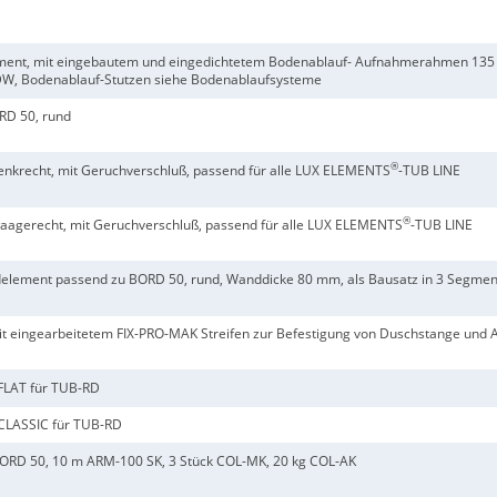
ent, mit eingebautem und eingedichtetem Bodenablauf- Aufnahmerahmen 135 
DW, Bodenablauf-Stutzen siehe Bodenablaufsysteme
RD 50, rund
®
enkrecht, mit Geruchverschluß, passend für alle LUX ELEMENTS
-TUB LINE
®
aagerecht, mit Geruchverschluß, passend für alle LUX ELEMENTS
-TUB LINE
lement passend zu BORD 50, rund, Wanddicke 80 mm, als Bausatz in 3 Segme
mit eingearbeitetem FIX-PRO-MAK Streifen zur Befestigung von Duschstange und 
FLAT für TUB-RD
CLASSIC für TUB-RD
ORD 50, 10 m ARM-100 SK, 3 Stück COL-MK, 20 kg COL-AK