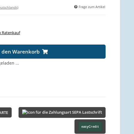
Frage zum Artikel
eutschlands)
 Ratenkauf
n den Warenkorb
laden ...
ARTE
easyCredit