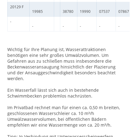
20129 F
19985
38780
19990
07537
07867
-
-
-
-
-
-
Wichtig für Ihre Planung ist, Wasserattraktionen
benötigen eine sehr großes Umwälzvolumen. Um
Gefahren aus zu schließen muss insbesondere die
Beckenwasseransaugung hinsichtlich der Plazierung
und der Ansauggeschwindigkeit besonders beachtet
werden.
Ein Wasserfall lässt sich auch in bestehende
Schwimmbecken problemlos nachrüsten.
Im Privatbad rechnet man für einen ca. 0,50 m breiten,
geschlossenen Wasserschleier ca. 10 m³/h
Umwälzwasservolumen, bei öffentlichen Bädern
empfehlen wir eine Wassermenge von ca. 20 m³/h.
Tipp: In Verbindung mit Unterwasserscheinwerfern