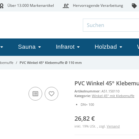
Über 13.000 Markenartikel
Hervorragende Verarbeitung
Sauna
Infrarot
Holzbad
ebemuffe
PVC Winkel 45° Klebemuffe Ø 110 mm
PVC Winkel 45° Klebem
Artikelnummer:
A51.150110
Kategorie:
Winkel 45° mit Klebemuffe
DN= 100
26,82 €
inkl. 19% USt. , zzgl.
Versand