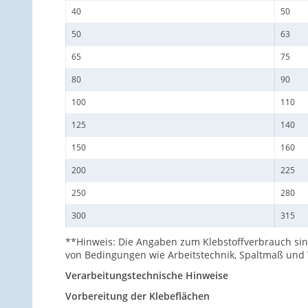
40
50
50
63
65
75
80
90
100
110
125
140
150
160
200
225
250
280
300
315
**Hinweis: Die Angaben zum Klebstoffverbrauch sin
von Bedingungen wie Arbeitstechnik, Spaltmaß und
Verarbeitungstechnische Hinweise
Vorbereitung der Klebeflächen