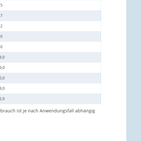
,5
,7
,2
,0
,0
3,0
9,0
6,0
8,0
2,0
rbrauch ist je nach Anwendungsfall abhängig