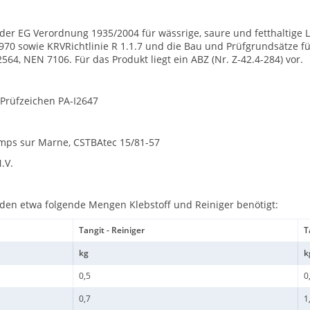
r EG Verordnung 1935/2004 für wässrige, saure und fetthaltige Leb
16970 sowie KRVRichtlinie R 1.1.7 und die Bau und Prüfgrundsätze f
64, NEN 7106. Für das Produkt liegt ein ABZ (Nr. Z-42.4-284) vor.
Prüfzeichen PA-I2647
amps sur Marne, CSTBAtec 15/81-57
.V.
en etwa folgende Mengen Klebstoff und Reiniger benötigt:
Tangit - Reiniger
T
kg
k
0,5
0
0,7
1