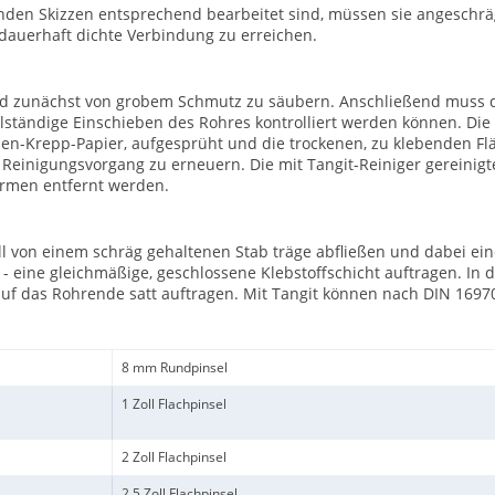
den Skizzen entsprechend bearbeitet sind, müssen sie angeschräg
auerhaft dichte Verbindung zu erreichen.
nd zunächst von grobem Schmutz zu säubern. Anschließend muss d
llständige Einschieben des Rohres kontrolliert werden können. Die 
ollen-Krepp-Papier, aufgesprüht und die trockenen, zu klebenden Fl
 Reinigungsvorgang zu erneuern. Die mit Tangit-Reiniger gereinig
ärmen entfernt werden.
l von einem schräg gehaltenen Stab träge abfließen und dabei eine 
 - eine gleichmäßige, geschlossene Klebstoffschicht auftragen. In 
auf das Rohrende satt auftragen. Mit Tangit können nach DIN 169
8 mm Rundpinsel
1 Zoll Flachpinsel
2 Zoll Flachpinsel
2,5 Zoll Flachpinsel