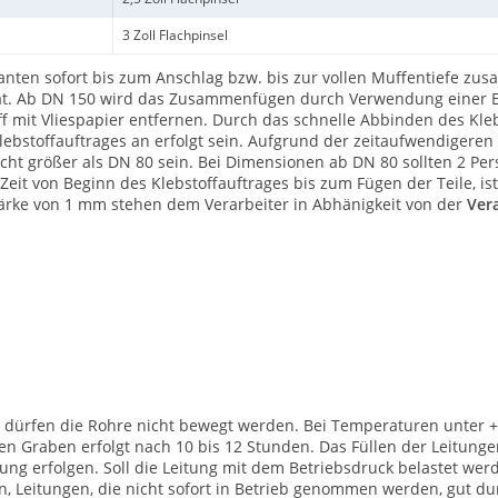
3 Zoll Flachpinsel
nten sofort bis zum Anschlag bzw. bis zur vollen Muffentiefe zu
hat. Ab DN 150 wird das Zusammenfügen durch Verwendung einer Ei
mit Vliespapier entfernen. Durch das schnelle Abbinden des Kl
lebstoffauftrages an erfolgt sein. Aufgrund der zeitaufwendigeren
ht größer als DN 80 sein. Bei Dimensionen ab DN 80 sollten 2 Pers
ie Zeit von Beginn des Klebstoffauftrages bis zum Fügen der Teile
stärke von 1 mm stehen dem Verarbeiter in Abhänigkeit von der
Ver
dürfen die Rohre nicht bewegt werden. Bei Temperaturen unter +1
n Graben erfolgt nach 10 bis 12 Stunden. Das Füllen der Leitung
ebung erfolgen. Soll die Leitung mit dem Betriebsdruck belastet we
, Leitungen, die nicht sofort in Betrieb genommen werden, gut du