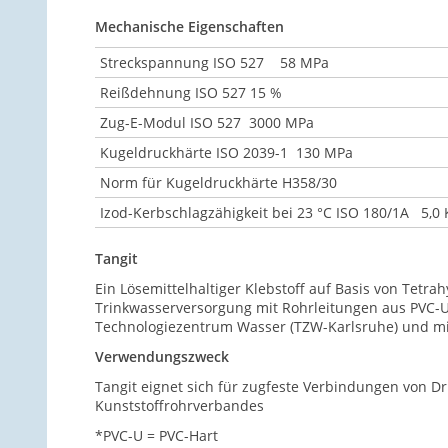
Mechanische Eigenschaften
Streckspannung ISO 527 58 MPa
Reißdehnung ISO 527 15 %
Zug-E-Modul ISO 527 3000 MPa
Kugeldruckhärte ISO 2039-1 130 MPa
Norm für Kugeldruckhärte H358/30
Izod-Kerbschlagzähigkeit bei 23 °C ISO 180/1A 5,0
Tangit
Ein Lösemittelhaltiger Klebstoff auf Basis von Tetr
Trinkwasserversorgung mit Rohrleitungen aus PVC-U
Technologiezentrum Wasser (TZW-Karlsruhe) und mi
Verwendungszweck
Tangit eignet sich für zugfeste Verbindungen von D
Kunststoffrohrverbandes
*PVC-U = PVC-Hart