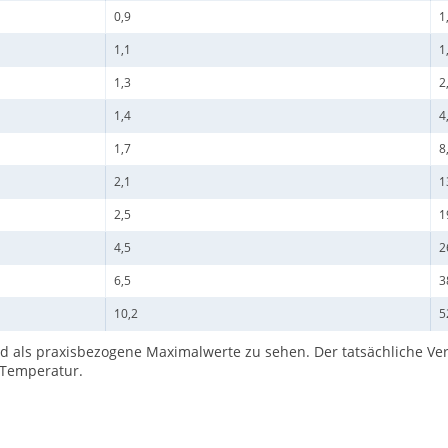
0,9
1
1,1
1
1,3
2
1,4
4
1,7
8
2,1
1
2,5
1
4,5
2
6,5
3
10,2
5
d als praxisbezogene Maximalwerte zu sehen. Der tatsächliche Ve
 Temperatur.