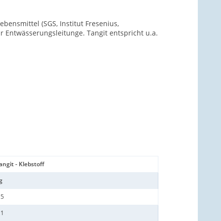
ensmittel (SGS, Institut Fresenius,
ür Entwässerungsleitunge. Tangit entspricht u.a.
angit - Klebstoff
g
,5
,1