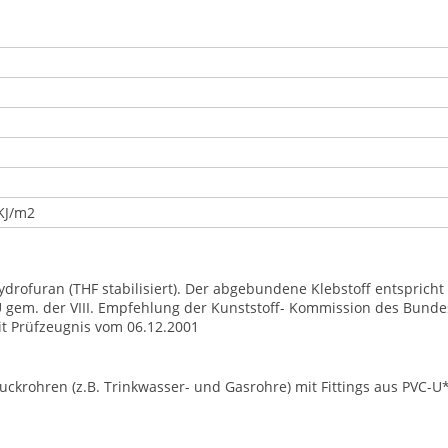
 KJ/m2
ahydrofuran (THF stabilisiert). Der abgebundene Klebstoff entspric
 gem. der VIII. Empfehlung der Kunststoff- Kommission des Bund
t Prüfzeugnis vom 06.12.2001
ruckrohren (z.B. Trinkwasser- und Gasrohre) mit Fittings aus PVC