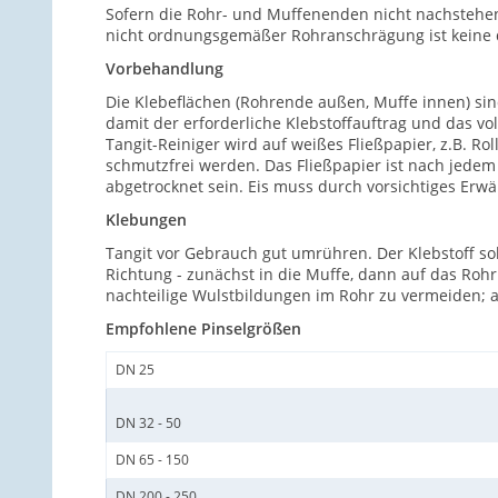
Sofern die Rohr- und Muffenenden nicht nachstehen
nicht ordnungsgemäßer Rohranschrägung ist keine d
Vorbehandlung
Die Klebeflächen (Rohrende außen, Muffe innen) si
damit der erforderliche Klebstoffauftrag und das vo
Tangit-Reiniger wird auf weißes Fließpapier, z.B. R
schmutzfrei werden. Das Fließpapier ist nach jedem
abgetrocknet sein. Eis muss durch vorsichtiges Erw
Klebungen
Tangit vor Gebrauch gut umrühren. Der Klebstoff sol
Richtung - zunächst in die Muffe, dann auf das Rohr
nachteilige Wulstbildungen im Rohr zu vermeiden; 
Empfohlene Pinselgrößen
DN 25
DN 32 - 50
DN 65 - 150
DN 200 - 250