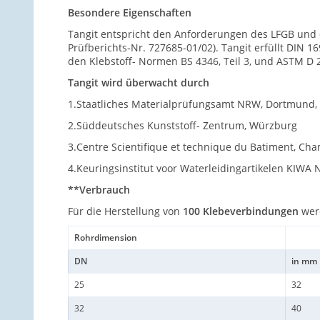
Besondere Eigenschaften
Tangit entspricht den Anforderungen des LFGB und de
Prüfberichts-Nr. 727685-01/02). Tangit erfüllt DIN 
den Klebstoff- Normen BS 4346, Teil 3, und ASTM D 25
Tangit wird überwacht durch
1.Staatliches Materialprüfungsamt NRW, Dortmund, 
2.Süddeutsches Kunststoff- Zentrum, Würzburg
3.Centre Scientifique et technique du Batiment, Ch
4.Keuringsinstitut voor Waterleidingartikelen KIWA N
**Verbrauch
Für die Herstellung von
100 Klebeverbindungen
werd
Rohrdimension
DN
in mm
25
32
32
40