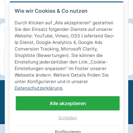
Wie wir Cookies & Co nutzen
Durch Klicken auf „Alle akzeptieren“ gestatten
Sie den Einsatz folgender Dienste auf unserer
SICHERE ZAHLARTEN
Website: YouTube, Vimeo, OSS Lieferland Geo-
Ip Dienst, Google Analytics 4, Google Ads
IHRE SICHERHEIT
Conversion Tracking, Microsoft Clarity,
ShopVote (Bewertungen). Sie können die
Einstellung jederzeitüber den Link „Cookie-
PayPal Käuferschutz
SSL-verschlüsselt
Lager in St. Johann
Einstellungen anpassen" im Footer unserer
Webseite ändern. Weitere Details finden Sie
unter
Konfigurieren
und in unserer
Datenschutzerklärung
.
Informationen
Alle akzeptieren
Gesetzliche Informationen
Schließen
Wähle dein Lieferland, um Preise und Artikel für deinen
Konfigurieren
Schwimmbadbau24-Basics