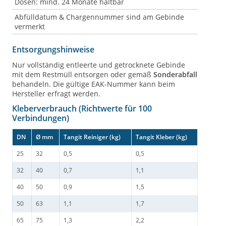
Dosen: mind. 24 Monate haltbar
Abfülldatum & Chargennummer sind am Gebinde
vermerkt
Entsorgungshinweise
Nur vollständig entleerte und getrocknete Gebinde
mit dem Restmüll entsorgen oder gemäß
Sonderabfall
behandeln. Die gültige EAK-Nummer kann beim
Hersteller erfragt werden.
Kleberverbrauch (Richtwerte für 100
Verbindungen)
DN
Ø mm
Tangit Reiniger (kg)
Tangit Kleber (kg)
25
32
0,5
0,5
32
40
0,7
1,1
40
50
0,9
1,5
50
63
1,1
1,7
65
75
1,3
2,2