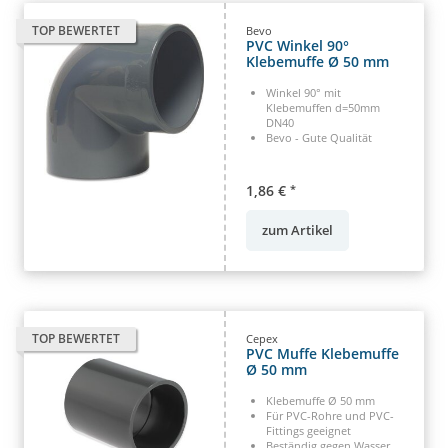
TOP BEWERTET
Bevo
PVC Winkel 90°
Klebemuffe Ø 50 mm
Winkel 90° mit
Klebemuffen d=50mm
DN40
Bevo - Gute Qualität
1,86 €
*
zum Artikel
TOP BEWERTET
Cepex
PVC Muffe Klebemuffe
Ø 50 mm
Klebemuffe Ø 50 mm
Für PVC-Rohre und PVC-
Fittings geeignet
Beständig gegen Wasser,