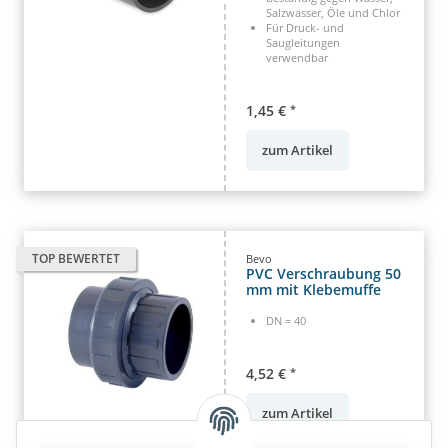
Salzwasser, Öle und Chlor
Für Druck- und
Saugleitungen
verwendbar
1,45 €
*
zum Artikel
TOP BEWERTET
Bevo
PVC Verschraubung 50
mm mit Klebemuffe
DN = 40
4,52 €
*
zum Artikel