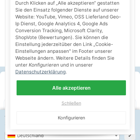
Durch Klicken auf „Alle akzeptieren“ gestatten
Sie den Einsatz folgender Dienste auf unserer
Website: YouTube, Vimeo, OSS Lieferland Geo-
Ip Dienst, Google Analytics 4, Google Ads
Conversion Tracking, Microsoft Clarity,
ShopVote (Bewertungen). Sie können die
Einstellung jederzeitüber den Link „Cookie-
Einstellungen anpassen" im Footer unserer
Webseite ändern. Weitere Details finden Sie
unter
Konfigurieren
und in unserer
Datenschutzerklärung
.
SICHERE ZAHLARTEN
Alle akzeptieren
IHRE SICHERHEIT
Schließen
PayPal Käuferschutz
SSL-verschlüsselt
Lager in St. Johann
Wähle dein Lieferland, um Preise und Artikel für deinen
Konfigurieren
Standort zu sehen.
Deutschland
✔