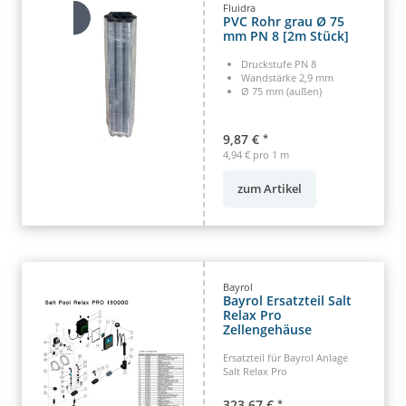
Fluidra
PVC Rohr grau Ø 75
mm PN 8 [2m Stück]
Druckstufe PN 8
Wandstärke 2,9 mm
Ø 75 mm (außen)
9,87 €
*
4,94 € pro 1 m
zum Artikel
Bayrol
Bayrol Ersatzteil Salt
Relax Pro
Zellengehäuse
Ersatzteil für Bayrol Anlage
Salt Relax Pro
323,67 €
*