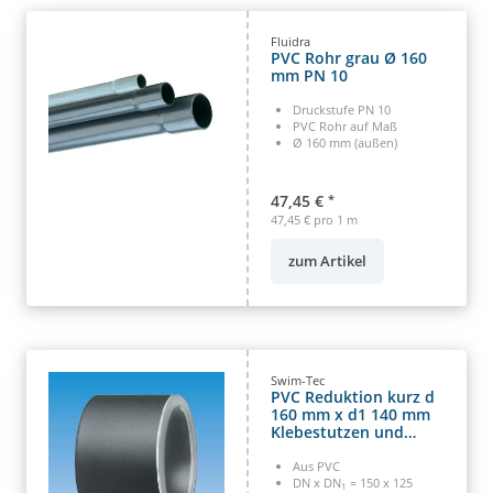
Fluidra
PVC Rohr grau Ø 160
mm PN 10
Druckstufe PN 10
PVC Rohr auf Maß
Ø 160 mm (außen)
47,45 €
*
47,45 € pro 1 m
zum Artikel
Swim-Tec
PVC Reduktion kurz d
160 mm x d1 140 mm
Klebestutzen und
Klebemuffe
Aus PVC
DN x DN
= 150 x 125
1