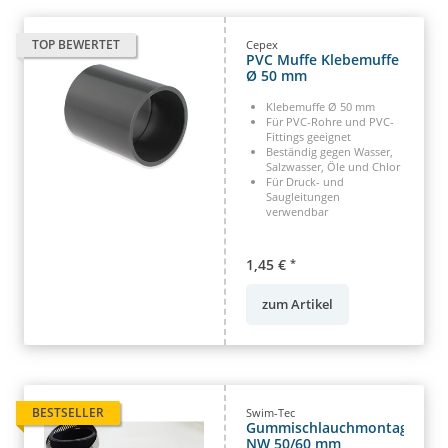
TOP BEWERTET
Cepex
PVC Muffe Klebemuffe
Ø 50 mm
Klebemuffe Ø 50 mm
Für PVC-Rohre und PVC-
Fittings geeignet
Beständig gegen Wasser,
Salzwasser, Öle und Chlor
Für Druck- und
Saugleitungen
verwendbar
1,45 €
*
zum Artikel
BESTSELLER
Swim-Tec
Gummischlauchmontagesatz
NW 50/60 mm