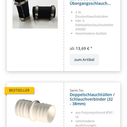
Übergangsschlauch
Kollektorverbinder
2 St.
Druckschlauchstücken
Inkl. 4
Edelstahlschlauchschellen
d50/60
Verschiedene Größen
ab
13,69 €
*
zum Artikel
BESTSELLER
Swim-Tec
Doppelschlauchtüllen /
Schlauchverbinder (32
- 38mm)
aus Polyvinylchlorid (PVC-
U)
verschiedene
Ausführungen