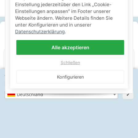
Einstellung jederzeitüber den Link „Cookie-
Einstellungen anpassen" im Footer unserer
Webseite ändern. Weitere Details finden Sie
unter
Konfigurieren
und in unserer
SICHERE ZAHLARTEN
Datenschutzerklärung
.
IHRE SICHERHEIT
Alle akzeptieren
Schließen
PayPal Käuferschutz
SSL-verschlüsselt
Lager in St. Johann
Wähle dein Lieferland, um Preise und Artikel für deinen
Konfigurieren
Standort zu sehen.
Deutschland
✔
Informationen
Gesetzliche Informationen
Schwimmbadbau24-Basics