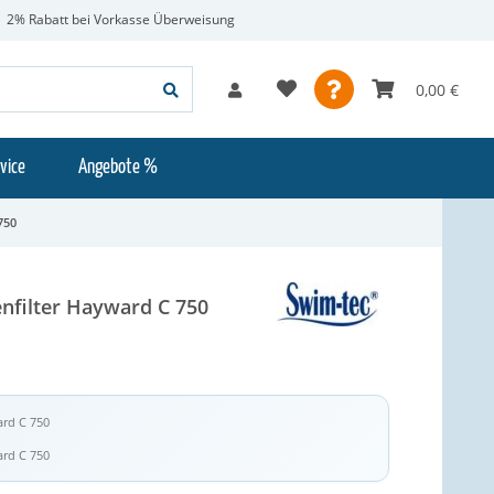
2% Rabatt bei Vorkasse Überweisung
0,00 €
vice
Angebote %
750
nfilter Hayward C 750
ard C 750
ard C 750