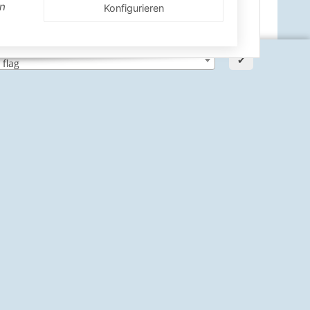
en
Konfigurieren
✔
ann