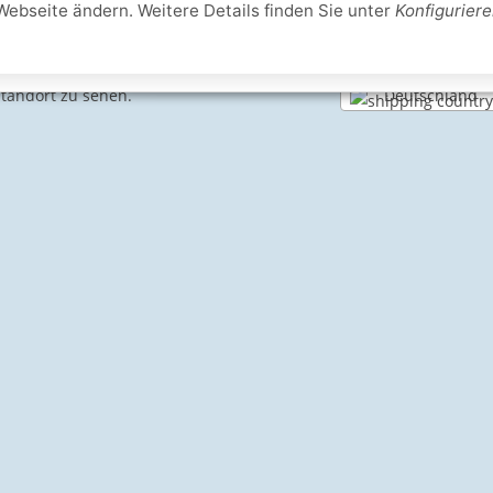
Webseite ändern. Weitere Details finden Sie unter
Konfigurier
Deutschland
Standort zu sehen.
SICHERE ZAHLARTEN
IHRE SICHERHEIT
PayPal Käuferschutz
SSL-verschlüsselt
Lager in St. Joh
e Informationen
Schwimmbadbau24-Basics
Dampfbad