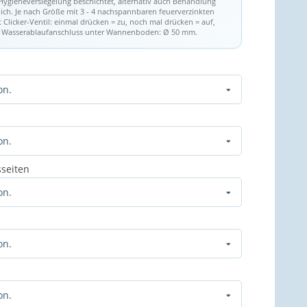
Hygieneversiegelung beschichtet, alternativ auch Behandlung
ch. Je nach Größe mit 3 - 4 nachspannbaren feuerverzinkten
t Clicker-Ventil: einmal drücken = zu, noch mal drücken = auf,
): Wasserablaufanschluss unter Wannenboden: Ø 50 mm.
on.
on.
sseiten
on.
on.
on.