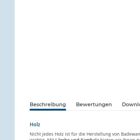
Beschreibung
Bewertungen
Downlo
Holz
Nicht jedes Holz ist für die Herstellung von Badewa
wichtig. Mit
Lärche und Kambala
bieten wir Ihnen z