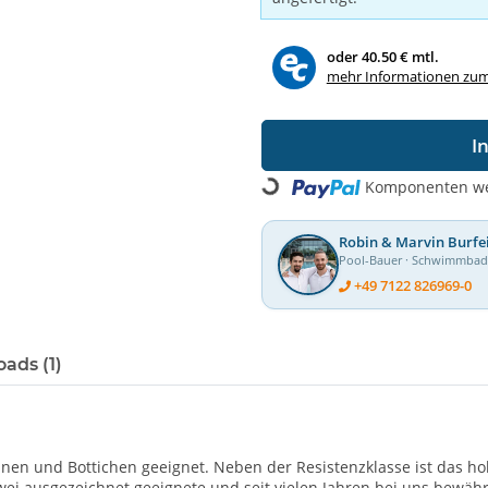
oder
40.50 € mtl.
mehr Informationen zum
I
Komponenten wer
Loading...
Robin & Marvin Burfe
Pool-Bauer · Schwimmba
+49 7122 826969-0
ads (1)
nnen und Bottichen geeignet. Neben der Resistenzklasse ist das h
wei ausgezeichnet geeignete und seit vielen Jahren bei uns bewähr