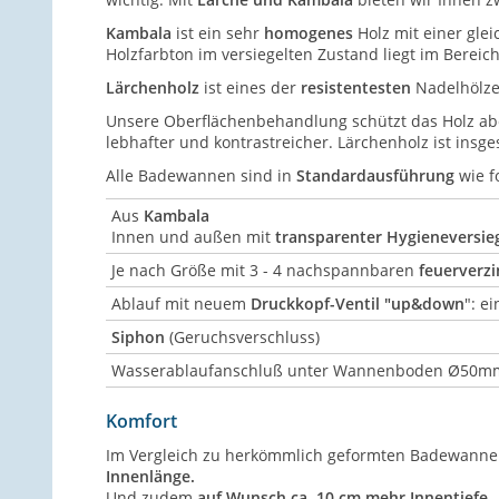
Kambala
ist ein sehr
homogenes
Holz mit einer glei
Holzfarbton im versiegelten Zustand liegt im Bereic
Lärchenholz
ist eines der
resistentesten
Nadelhölze
Unsere Oberflächenbehandlung schützt das Holz abe
lebhafter und kontrastreicher. Lärchenholz ist insg
Alle Badewannen sind in
Standardausführung
wie fo
Aus
Kambala
Innen und außen mit
transparenter Hygieneversie
Je nach Größe mit 3 - 4 nachspannbaren
feuerverzi
Ablauf mit neuem
Druckkopf-Ventil "up&down
": e
Siphon
(Geruchsverschluss)
Wasserablaufanschluß unter Wannenboden Ø50m
Komfort
Im Vergleich zu herkömmlich geformten Badewanne
Innenlänge.
Und zudem
auf Wunsch ca. 10 cm mehr Innentiefe.