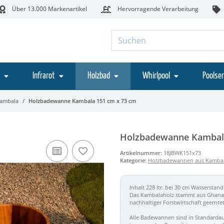
Über 13.000 Markenartikel
Hervorragende Verarbeitung
Infrarot
Holzbad
Whirlpool
Poolser
Kambala
Holzbadewanne Kambala 151 cm x 73 cm
Holzbadewanne Kambala
Artikelnummer:
18JBWK151x73
Kategorie:
Holzbadewannen aus Kamba
Inhalt 228 ltr. bei 30 cm Wasserstand
Das Kambalaholz stammt aus Ghana 
nachhaltiger Forstwirtschaft geerntet
Alle Badewannen sind in Standardaus