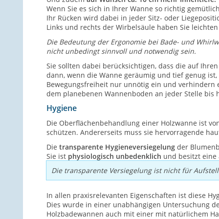
Wenn Sie es sich in Ihrer Wanne so richtig gemütl
Ihr Rücken wird dabei in jeder Sitz- oder Liegeposi
Links und rechts der Wirbelsäule haben Sie leichten
Die Bedeutung der Ergonomie bei Bade- und Whirlwa
nicht unbedingt sinnvoll und notwendig sein.
Sie sollten dabei berücksichtigen, dass die auf Ihr
dann, wenn die Wanne geräumig und tief genug ist,
Bewegungsfreiheit nur unnötig ein und verhindern
dem planebenen Wannenboden an jeder Stelle bis h
Hygiene
Die Oberflächenbehandlung einer Holzwanne ist von
schützen. Andererseits muss sie hervorragende hau
Die
transparente Hygieneversiegelung
der Blumenbe
Sie ist
physiologisch unbedenklich
und besitzt eine
Die transparente Versiegelung ist nicht für Aufstel
In allen praxisrelevanten Eigenschaften ist diese H
Dies wurde in einer unabhängigen Untersuchung der 
Holzbadewannen auch mit einer mit natürlichem Har