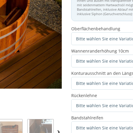
innen und außen mit transparenter 
mit seidenmattem Hartwachsöl mögli
Bandstahlreifen, inklusive Ablauf mi
inklusive Siphon (Geruchverschluss
Oberflächenbehandlung
Bitte wählen Sie eine Variati
Wannenranderhöhung 10cm
Bitte wählen Sie eine Variati
Konturausschnitt an den Läng
Bitte wählen Sie eine Variati
Rückenlehne
Bitte wählen Sie eine Variati
Bandstahlreifen
Bitte wählen Sie eine Variati