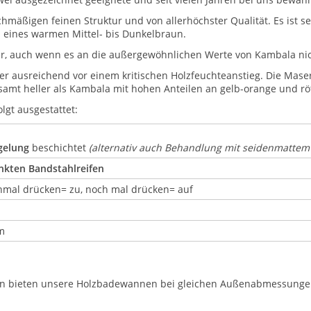
chmäßigen feinen Struktur und von allerhöchster Qualität. Es ist s
h eines warmen Mittel- bis Dunkelbraun.
r, auch wenn es an die außergewöhnlichen Werte von Kambala nic
r ausreichend vor einem kritischen Holzfeuchteanstieg. Die Maser
esamt heller als Kambala mit hohen Anteilen an gelb-orange und rö
lgt ausgestattet:
gelung
beschichtet
(alternativ auch Behandlung mit seidenmattem
nkten Bandstahlreifen
inmal drücken= zu, noch mal drücken= auf
m
n bieten unsere Holzbadewannen bei gleichen Außenabmessungen