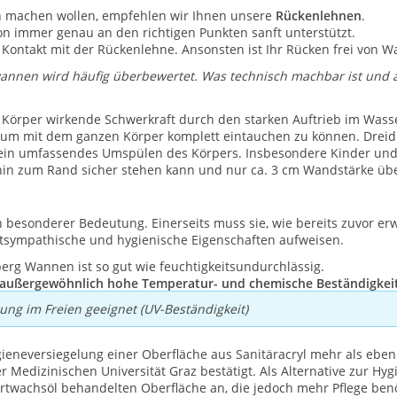
ich machen wollen, empfehlen wir Ihnen unsere
Rückenlehnen
.
tion immer genau an den richtigen Punkten sanft unterstützt.
 Kontakt mit der Rückenlehne. Ansonsten ist Ihr Rücken frei von W
nnen wird häufig überbewertet. Was technisch machbar ist und a
en Körper wirkende Schwerkraft durch den starken Auftrieb im Wass
 um mit dem ganzen Körper komplett eintauchen zu können. Dreid
 ein umfassendes Umspülen des Körpers. Insbesondere Kinder und
in zum Rand sicher stehen kann und nur ca. 3 cm Wandstärke üb
 besonderer Bedeutung. Einerseits muss sie, wie bereits zuvor er
tsympathische und hygienische Eigenschaften aufweisen.
rg Wannen ist so gut wie feuchtigkeitsundurchlässig.
außergewöhnlich hohe Temperatur- und chemische Beständigkeit
lung im Freien geeignet (UV-Beständigkeit)
ygieneversiegelung einer Oberfläche aus Sanitäracryl mehr als eben
Medizinischen Universität Graz bestätigt. Als Alternative zur Hyg
twachsöl behandelten Oberfläche an, die jedoch mehr Pflege benö