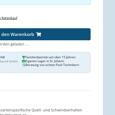
 Ratenkauf
n den Warenkorb
den geladen ...
ind
Familienbetrieb seit über 15 Jahren
Eigenes Lager in St. Johann
dbau24 GmbH
Beratung von echten Pool-Technikern
olzartenspezifische Quell- und Schwindverhalten
te Holzarten an.