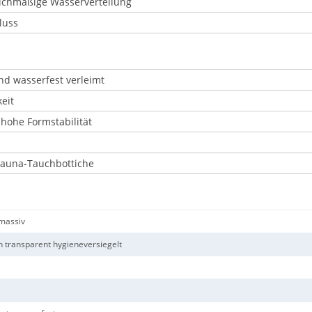
eichmäßige Wasserverteilung
luss
nd wasserfest verleimt
eit
hohe Formstabilität
Sauna-Tauchbottiche
 massiv
 transparent hygieneversiegelt