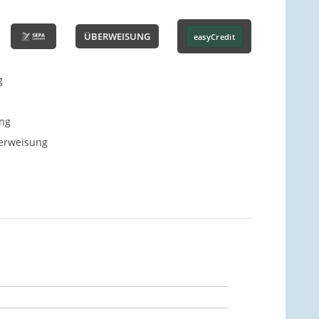
ÜBERWEISUNG
easyCredit
g
ng
berweisung