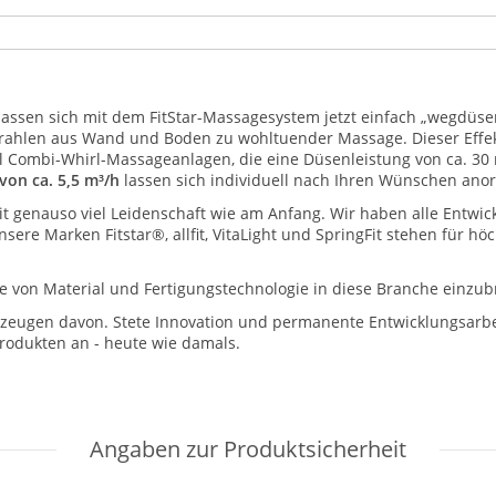
lassen sich mit dem FitStar-Massagesystem jetzt einfach „wegdüsen
rahlen aus Wand und Boden zu wohltuender Massage. Dieser Effekt
l Combi-Whirl-Massageanlagen, die eine Düsenleistung von ca. 30 
von ca. 5,5 m³/h
lassen sich individuell nach Ihren Wünschen ano
 mit genauso viel Leidenschaft wie am Anfang. Wir haben alle Entw
nsere Marken Fitstar®, allfit, VitaLight und SpringFit stehen für h
 von Material und Fertigungstechnologie in diese Branche einzub
zeugen davon. Stete Innovation und permanente Entwicklungsarbe
rodukten an - heute wie damals.
Angaben zur Produktsicherheit