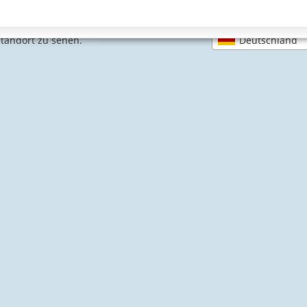
Deutschland
Standort zu sehen.
SICHERE ZAHLARTEN
IHRE SICHERHEIT
PayPal Käuferschutz
SSL-verschlüsselt
Lager in St. Joh
e Informationen
Schwimmbadbau24-Basics
Dampfbad
errufen
Filteranlagen