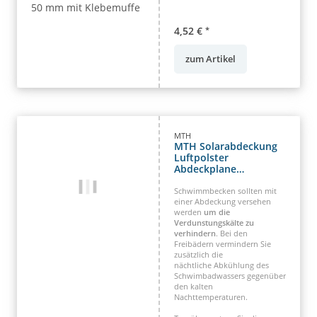
4,52 €
*
zum Artikel
MTH
MTH Solarabdeckung
Luftpolster
Abdeckplane
Rundbecken 400 µm
blau Standard
Schwimmbecken sollten mit
einer Abdeckung versehen
werden
um die
Verdunstungskälte zu
verhindern
. Bei den
Freibädern vermindern Sie
zusätzlich die
nächtliche Abkühlung des
Schwimbadwassers gegenüber
den kalten
Nachttemperaturen.