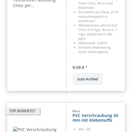
freies Chlor, Brom und
Alkalinität
50 Streifen pro Dose, je 10
vakuumverpackt in
Aluminium
Messbereiche: pH 6,8–8,4,
Chlor 0–5 mg/l, Brom 0–11
mg/l, Alkalinität 0–240
ppm
Haltbarkeit: 3 Jahre
Einfache Anwendung
durch Farbvergleich
9,59 €
*
zum Artikel
TOP BEWERTET
Bevo
PVC Verschraubung 50
mm mit Klebemuffe
DN = 40