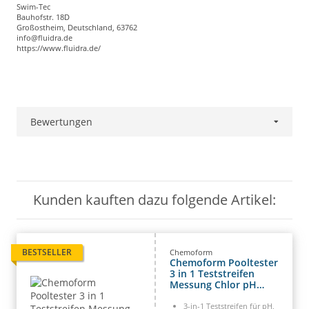
Swim-Tec
Bauhofstr. 18D
Großostheim, Deutschland, 63762
info@fluidra.de
https://www.fluidra.de/
Bewertungen
Kunden kauften dazu folgende Artikel:
BESTSELLER
Chemoform
Chemoform Pooltester
3 in 1 Teststreifen
Messung Chlor pH
Brom 50 Streifen
Quicktest
3-in-1 Teststreifen für pH,