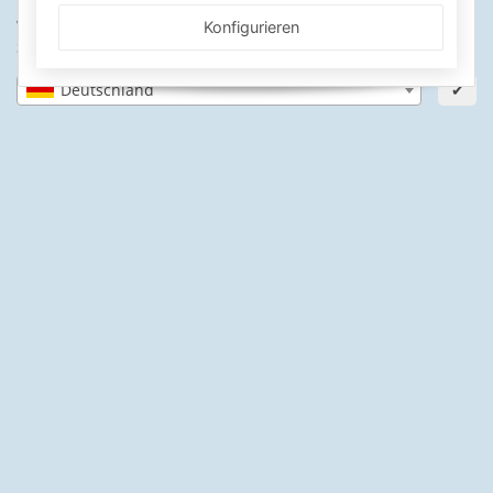
SICHERE ZAHLARTEN
Wähle dein Lieferland, um Preise und Artikel für deinen
Konfigurieren
Standort zu sehen.
IHRE SICHERHEIT
Deutschland
✔
PayPal Käuferschutz
SSL-verschlüsselt
Lager in St. Johann
Informationen
Gesetzliche Informationen
Schwimmbadbau24-Basics