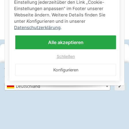
Einstellung jederzeitüber den Link „Cookie-
Einstellungen anpassen" im Footer unserer
Webseite ändern. Weitere Details finden Sie
unter
Konfigurieren
und in unserer
Datenschutzerklärung
.
Alle akzeptieren
SICHERE ZAHLARTEN
Schließen
IHRE SICHERHEIT
Wähle dein Lieferland, um Preise und Artikel für deinen
Konfigurieren
Standort zu sehen.
PayPal Käuferschutz
SSL-verschlüsselt
Lager in St. Johann
Deutschland
✔
Informationen