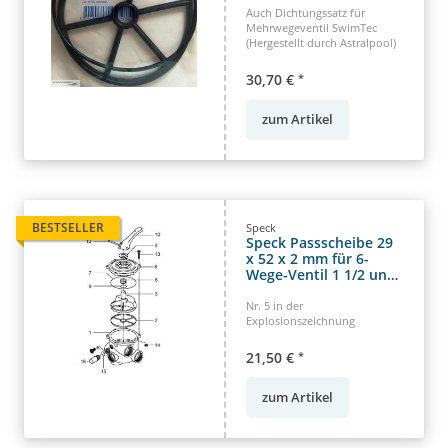
Auch Dichtungssatz für
Mehrwegeventil SwimTec
(Hergestellt durch Astralpool)
30,70 €
*
zum Artikel
BESTSELLER
Speck
Speck Passscheibe 29
x 52 x 2 mm für 6-
Wege-Ventil 1 1/2 und
2" Zoll Speck/Midas
Teil Nr. 5
Nr. 5 in der
Explosionszeichnung
21,50 €
*
zum Artikel